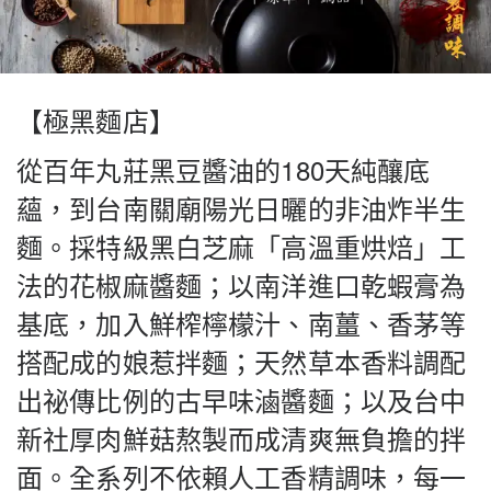
【極黑麵店】
從百年丸莊黑豆醬油的180天純釀底
蘊，到台南關廟陽光日曬的非油炸半生
麵。採特級黑白芝麻「高溫重烘焙」工
法的花椒麻醬麵；以南洋進口乾蝦膏為
基底，加入鮮榨檸檬汁、南薑、香茅等
搭配成的娘惹拌麵；天然草本香料調配
出祕傳比例的古早味滷醬麵；以及台中
新社厚肉鮮菇熬製而成清爽無負擔的拌
面。全系列不依賴人工香精調味，每一