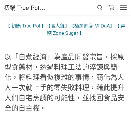
初鍋 True Pot（宏達亞奈有限公司）
【
初鍋 True Pot
】【
職人雞
】
【
極黑麵店 MiiDaA
】【
弄
糖 Zone Sugar
】
以「自煮經濟」為產品開發宗旨，採原
型食藥材，透過料理工法的淬鍊與簡
化，將料理看似複雜的事情，簡化為人
人一次就上手的零失敗料理，藉此提升
人們自宅烹調的可能性，並找回食品安
全的自主權。