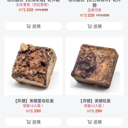
五辛素食（含紅蔥頭）
麵
220
NT$
239
NT$
全素可食
220
NT$
239
NT$
選購
選購
【弄糖】黑糖薑母桂棗
【弄糖】黑糖桂棗
增量10入裝！
增量10入裝！
290
290
NT$
NT$
選購
選購