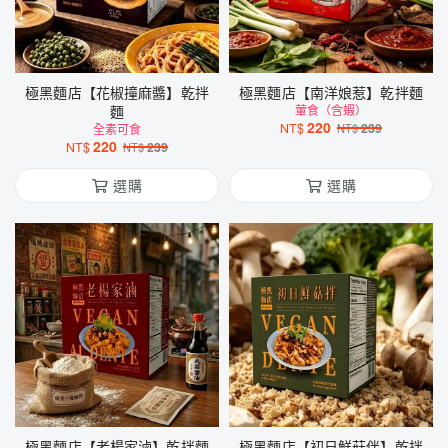
極黑麵店【花椒撞麻醬】乾拌
極黑麵店【南洋娘惹】乾拌麵
麵
葷食（含蝦）
220
NT$
239
全素可食
NT$
220
NT$
239
NT$
選購
選購
極黑麵店【老楊家滷】乾拌麵
極黑麵店【初日鮮菇伴】乾拌