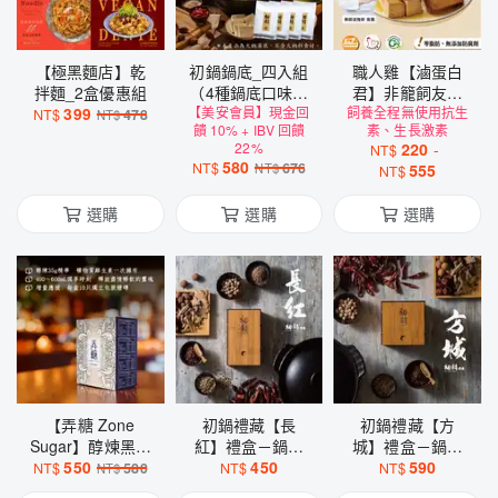
【極黑麵店】乾
初鍋鍋底_四入組
職人雞【滷蛋白
拌麵_2盒優惠組
（4種鍋底口味任
君】非籠飼友善
399
【美安會員】現金回
選）
飼養全程無使用抗生
雞蛋使用／動物
NT$
478
NT$
饋 10% + IBV 回饋
素、生長激素
福利標章
22%
220
-
NT$
580
NT$
676
NT$
555
NT$
選購
選購
選購
【弄糖 Zone
初鍋禮藏【長
初鍋禮藏【方
Sugar】醇煉黑糖
紅】禮盒－鍋底
城】禮盒－鍋底
飲 - 2組（4種口
550
二入組
450
三入組
590
NT$
580
NT$
NT$
NT$
味任選2種，共20