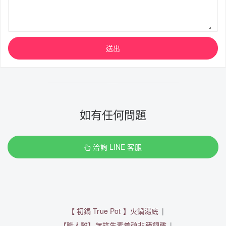
送出
如有任何問題
洽詢 LINE 客服
【 初鍋 True Pot 】火鍋湯底
【職人雞】無抗生素養殖非籠飼雞