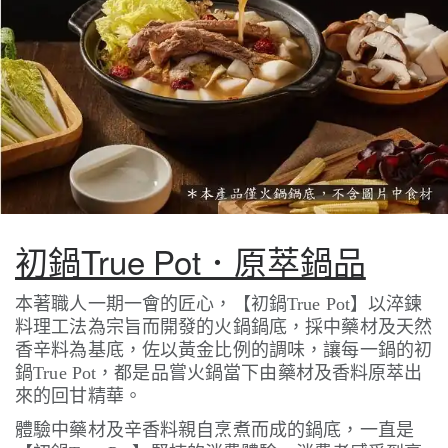
初鍋True Pot．原萃鍋品
本著職人一期一會的匠心，【初鍋
True Pot
】以淬鍊
料理工法為宗旨而開發的火鍋鍋底，採中藥材及天然
香辛料為基底，佐以黃金比例的調味，讓每一鍋的初
鍋
True Pot
，都是品嘗火鍋當下由藥材及香料原萃出
來的回甘精華。
體驗中藥材及辛香料親自烹煮而成的鍋底，一直是