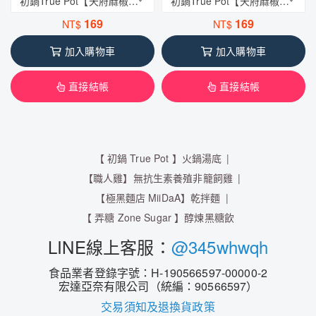
初鍋True Pot【天府麻椒鍋】火鍋鍋底
初鍋True Pot【天府麻椒鍋】火鍋鍋底
169
169
NT$
NT$
加入購物車
加入購物車
直接結帳
直接結帳
【 初鍋 True Pot 】火鍋湯底
【職人雞】無抗生素養殖非籠飼雞
【極黑麵店 MiiDaA】乾拌麵
【 弄糖 Zone Sugar 】醇煉黑糖飲
LINE線上客服：
@345whwqh
食品業者登錄字號：H-190566597-00000-2
宏達亞奈有限公司（統編：90566597）
交易須知及退換貨政策